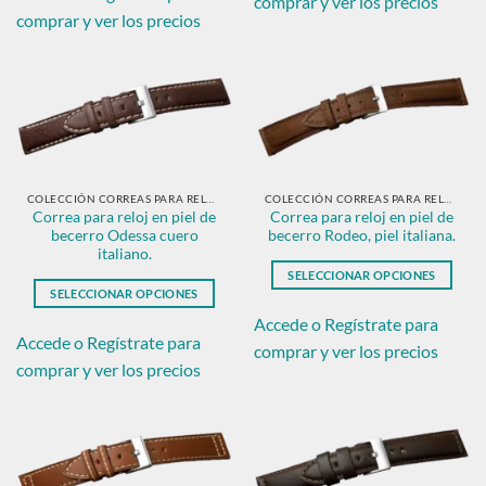
comprar y ver los precios
tiene
múltiples
comprar y ver los precios
múltiples
variantes.
variantes.
Las
Las
opciones
opciones
se
se
pueden
pueden
elegir
elegir
en
en
COLECCIÓN CORREAS PARA RELOJ EN PIEL CLÁSICAS
COLECCIÓN CORREAS PARA RELOJ EN PIEL CLÁSICAS
la
Correa para reloj en piel de
Correa para reloj en piel de
la
página
becerro Odessa cuero
becerro Rodeo, piel italiana.
página
de
italiano.
de
producto
SELECCIONAR OPCIONES
producto
SELECCIONAR OPCIONES
Este
Este
producto
Accede o Regístrate para
producto
Accede o Regístrate para
tiene
comprar y ver los precios
tiene
múltiples
comprar y ver los precios
múltiples
variantes.
variantes.
Las
Las
opciones
opciones
se
se
pueden