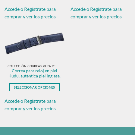
Este
Este
producto
producto
Accede o Regístrate para
Accede o Regístrate para
tiene
tiene
comprar y ver los precios
comprar y ver los precios
múltiples
múltiples
variantes.
variantes.
Las
Las
opciones
opciones
se
se
pueden
pueden
elegir
elegir
en
en
COLECCIÓN CORREAS PARA RELOJ EN PIEL CLÁSICAS
Correa para reloj en piel
la
la
Kudu, auténtica piel inglesa.
página
página
de
de
SELECCIONAR OPCIONES
producto
producto
Este
producto
Accede o Regístrate para
tiene
comprar y ver los precios
múltiples
variantes.
Las
opciones