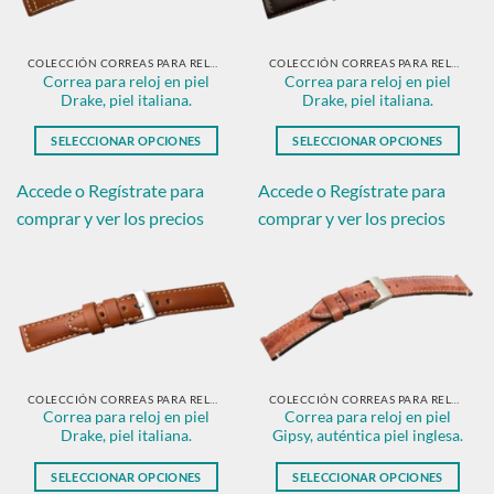
pueden
elegir
elegir
en
en
COLECCIÓN CORREAS PARA RELOJ EN PIEL CLÁSICAS
COLECCIÓN CORREAS PARA RELOJ EN PIEL CLÁSICAS
la
Correa para reloj en piel
Correa para reloj en piel
la
página
Drake, piel italiana.
Drake, piel italiana.
página
de
de
producto
SELECCIONAR OPCIONES
SELECCIONAR OPCIONES
producto
Este
Este
producto
producto
Accede o Regístrate para
Accede o Regístrate para
tiene
tiene
comprar y ver los precios
comprar y ver los precios
múltiples
múltiples
variantes.
variantes.
Las
Las
opciones
opciones
se
se
pueden
pueden
elegir
elegir
en
en
COLECCIÓN CORREAS PARA RELOJ EN PIEL CLÁSICAS
COLECCIÓN CORREAS PARA RELOJ EN PIEL CLÁSICAS
Correa para reloj en piel
Correa para reloj en piel
la
la
Drake, piel italiana.
Gipsy, auténtica piel inglesa.
página
página
de
de
SELECCIONAR OPCIONES
SELECCIONAR OPCIONES
producto
producto