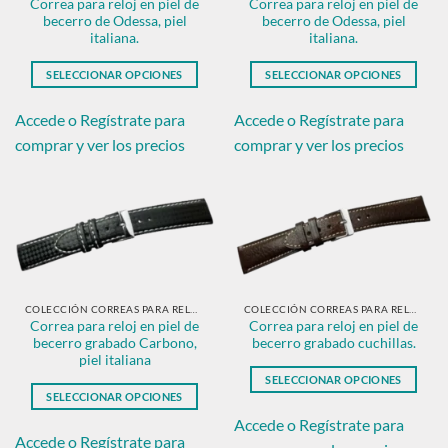
Correa para reloj en piel de
Correa para reloj en piel de
la
página
becerro de Odessa, piel
becerro de Odessa, piel
página
de
italiana.
italiana.
de
producto
producto
SELECCIONAR OPCIONES
SELECCIONAR OPCIONES
Este
Este
producto
producto
Accede o Regístrate para
Accede o Regístrate para
tiene
tiene
comprar y ver los precios
comprar y ver los precios
múltiples
múltiples
variantes.
variantes.
Las
Las
opciones
opciones
se
se
pueden
pueden
elegir
elegir
en
en
COLECCIÓN CORREAS PARA RELOJ EN PIEL CLÁSICAS
COLECCIÓN CORREAS PARA RELOJ EN PIEL CLÁSICAS
Correa para reloj en piel de
Correa para reloj en piel de
la
la
becerro grabado Carbono,
becerro grabado cuchillas.
página
página
piel italiana
de
de
SELECCIONAR OPCIONES
producto
producto
SELECCIONAR OPCIONES
Este
Este
producto
Accede o Regístrate para
producto
Accede o Regístrate para
tiene