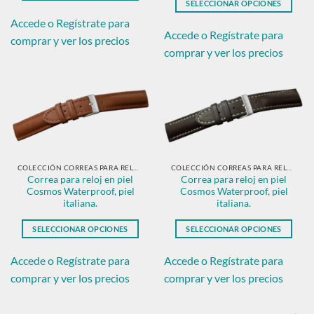
SELECCIONAR OPCIONES
Este
Este
producto
Accede o Regístrate para
producto
Accede o Regístrate para
tiene
comprar y ver los precios
tiene
múltiples
comprar y ver los precios
múltiples
variantes.
variantes.
Las
Las
opciones
opciones
se
se
pueden
pueden
elegir
elegir
en
en
COLECCIÓN CORREAS PARA RELOJ EN PIEL CLÁSICAS
COLECCIÓN CORREAS PARA RELOJ EN PIEL CLÁSICAS
la
Correa para reloj en piel
Correa para reloj en piel
la
página
Cosmos Waterproof, piel
Cosmos Waterproof, piel
página
de
italiana.
italiana.
de
producto
producto
SELECCIONAR OPCIONES
SELECCIONAR OPCIONES
Este
Este
producto
producto
Accede o Regístrate para
Accede o Regístrate para
tiene
tiene
comprar y ver los precios
comprar y ver los precios
múltiples
múltiples
variantes.
variantes.