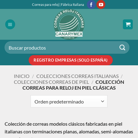
Saltar
Correas para reloj | Fábrica Italiana
al
contenido
Buscar
por:
REGISTRO EMPRESAS (SOLO ESPAÑA)
INICIO
/
COLECCIONES CORREAS ITALIANAS
/
COLECCIONES CORREAS DE PIEL
/
COLECCIÓN
CORREAS PARA RELOJ EN PIEL CLÁSICAS
Colección de correas modelos clásicos fabricadas en piel
italianas con terminaciones planas, alomadas, semi-alomadas