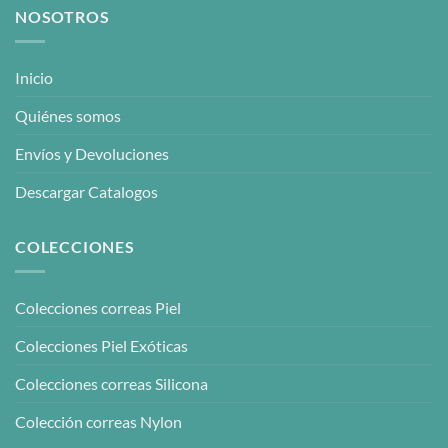
se
NOSOTROS
pueden
elegir
en
Inicio
la
Quiénes somos
página
de
Envíos y Devoluciones
producto
Descargar Catalogos
COLECCIONES
Colecciones correas Piel
Colecciones Piel Exóticas
Colecciones correas Silicona
Colección correas Nylon