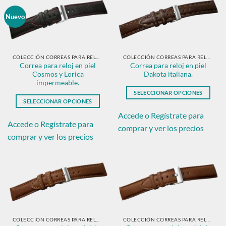
Las
Las
opciones
opciones
Nuevo
se
se
pueden
pueden
elegir
elegir
en
en
COLECCIÓN CORREAS PARA RELOJ EN PIEL CLÁSICAS
COLECCIÓN CORREAS PARA RELOJ EN PIEL CLÁSICAS
Correa para reloj en piel
Correa para reloj en piel
la
la
Cosmos y Lorica
Dakota italiana.
página
página
impermeable.
de
de
SELECCIONAR OPCIONES
producto
producto
SELECCIONAR OPCIONES
Este
Este
producto
Accede o Regístrate para
producto
Accede o Regístrate para
tiene
comprar y ver los precios
tiene
múltiples
comprar y ver los precios
múltiples
variantes.
variantes.
Las
Las
opciones
opciones
se
se
pueden
pueden
elegir
elegir
en
en
COLECCIÓN CORREAS PARA RELOJ EN PIEL CLÁSICAS
COLECCIÓN CORREAS PARA RELOJ EN PIEL CLÁSICAS
la