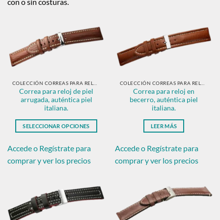
con o sin costuras.
COLECCIÓN CORREAS PARA RELOJ EN PIEL CLÁSICAS
COLECCIÓN CORREAS PARA RELOJ EN PIEL CLÁSICAS
Correa para reloj de piel
Correa para reloj en
arrugada, auténtica piel
becerro, auténtica piel
italiana.
italiana.
SELECCIONAR OPCIONES
LEER MÁS
Este
producto
Accede o Regístrate para
Accede o Regístrate para
tiene
comprar y ver los precios
comprar y ver los precios
múltiples
variantes.
Las
opciones
se
pueden