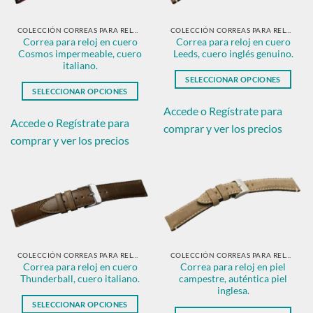
elegir
en
COLECCIÓN CORREAS PARA RELOJ EN PIEL CLÁSICAS
COLECCIÓN CORREAS PARA RELOJ EN PIEL CLÁSICAS
Correa para reloj en cuero
Correa para reloj en cuero
la
Cosmos impermeable, cuero
Leeds, cuero inglés genuino.
página
italiano.
de
SELECCIONAR OPCIONES
producto
SELECCIONAR OPCIONES
Este
Este
producto
Accede o Regístrate para
producto
Accede o Regístrate para
tiene
comprar y ver los precios
tiene
múltiples
comprar y ver los precios
múltiples
variantes.
variantes.
Las
Las
opciones
opciones
se
se
pueden
pueden
elegir
elegir
en
en
COLECCIÓN CORREAS PARA RELOJ EN PIEL CLÁSICAS
COLECCIÓN CORREAS PARA RELOJ EN PIEL CLÁSICAS
la
Correa para reloj en cuero
Correa para reloj en piel
la
página
Thunderball, cuero italiano.
campestre, auténtica piel
página
de
inglesa.
de
producto
SELECCIONAR OPCIONES
producto