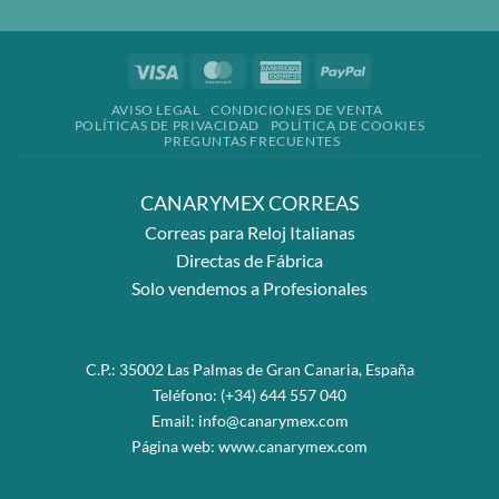
Visa
MasterCard
American
PayPal
Express
AVISO LEGAL
CONDICIONES DE VENTA
POLÍTICAS DE PRIVACIDAD
POLÍTICA DE COOKIES
PREGUNTAS FRECUENTES
CANARYMEX CORREAS
Correas para Reloj Italianas
Directas de Fábrica
Solo vendemos a Profesionales
C.P.: 35002 Las Palmas de Gran Canaria, España
Teléfono:
(+34) 644 557 040
Email:
info@canarymex.com
Página web:
www.canarymex.com