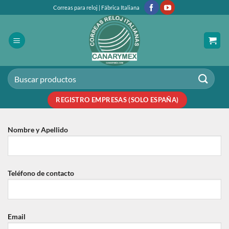
Saltar
Correas para reloj | Fábrica Italiana
al
contenido
Buscar
por:
REGISTRO EMPRESAS (SOLO ESPAÑA)
Nombre y Apellido
Teléfono de contacto
Email