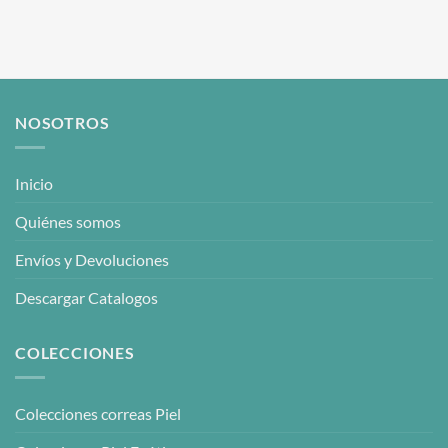
variantes.
Las
Las
opciones
opciones
se
se
pueden
pueden
elegir
elegir
en
NOSOTROS
en
la
la
página
página
de
Inicio
de
producto
producto
Quiénes somos
Envíos y Devoluciones
Descargar Catalogos
COLECCIONES
Colecciones correas Piel