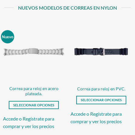
NUEVOS MODELOS DE CORREAS EN NYLON
Nuevo
Correa para reloj en acero
Correa para reloj en PVC.
plateada.
SELECCIONAR OPCIONES
SELECCIONAR OPCIONES
Este
Este
producto
Accede o Regístrate para
producto
Accede o Regístrate para
tiene
comprar y ver los precios
tiene
comprar y ver los precios
múltiples
múltiples
variantes.