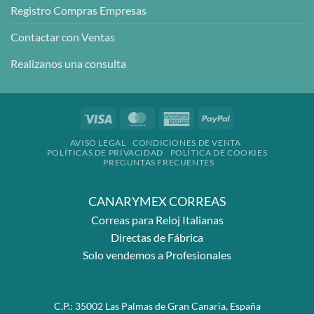
Registro Compras Empresas
Contactar con Ventas
Realizanos una consulta
Visa
MasterCard
American
PayPal
Express
AVISO LEGAL
CONDICIONES DE VENTA
POLÍTICAS DE PRIVACIDAD
POLÍTICA DE COOKIES
PREGUNTAS FRECUENTES
CANARYMEX CORREAS
Correas para Reloj Italianas
Directas de Fábrica
Solo vendemos a Profesionales
C.P.: 35002 Las Palmas de Gran Canaria, España