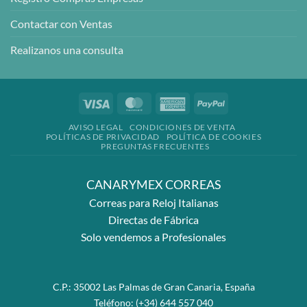
Contactar con Ventas
Realizanos una consulta
Visa
MasterCard
American
PayPal
Express
AVISO LEGAL
CONDICIONES DE VENTA
POLÍTICAS DE PRIVACIDAD
POLÍTICA DE COOKIES
PREGUNTAS FRECUENTES
CANARYMEX CORREAS
Correas para Reloj Italianas
Directas de Fábrica
Solo vendemos a Profesionales
C.P.: 35002 Las Palmas de Gran Canaria, España
Teléfono:
(+34) 644 557 040