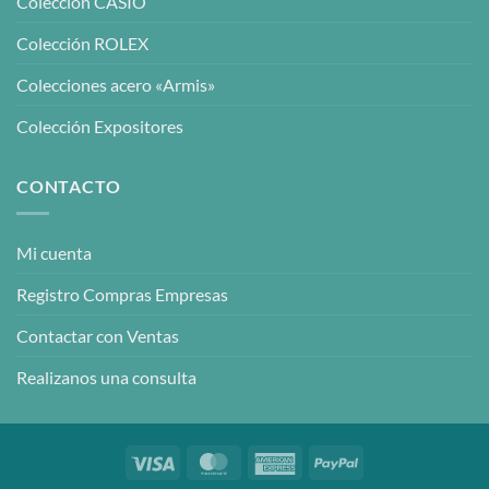
Colección CASIO
Colección ROLEX
Colecciones acero «Armis»
Colección Expositores
CONTACTO
Mi cuenta
Registro Compras Empresas
Contactar con Ventas
Realizanos una consulta
Visa
MasterCard
American
PayPal
Express