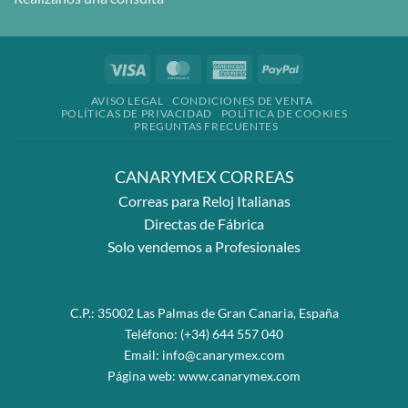
Visa
MasterCard
American
PayPal
Express
AVISO LEGAL
CONDICIONES DE VENTA
POLÍTICAS DE PRIVACIDAD
POLÍTICA DE COOKIES
PREGUNTAS FRECUENTES
CANARYMEX CORREAS
Correas para Reloj Italianas
Directas de Fábrica
Solo vendemos a Profesionales
C.P.: 35002 Las Palmas de Gran Canaria, España
Teléfono:
(+34) 644 557 040
Email:
info@canarymex.com
Página web:
www.canarymex.com