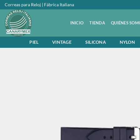
Saltar
Correas para Reloj | Fábrica Italiana
al
contenido
INICIO
TIENDA
QUIÉNES SOM
PIEL
VINTAGE
SILICONA
NYLON