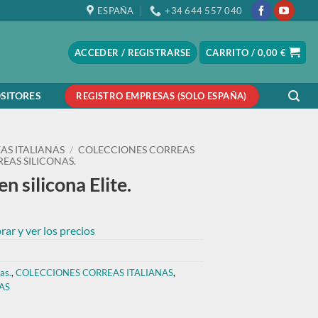
ESPAÑA
+34 644 557 040
ACCEDER / REGISTRARSE
CARRITO /
0,00
€
SITORES
REGISTRO EMPRESAS (SOLO ESPAÑA)
AS ITALIANAS
/
COLECCIONES CORREAS
EAS SILICONAS.
n silicona Elite.
ar y ver los precios
as.
,
COLECCIONES CORREAS ITALIANAS
,
AS