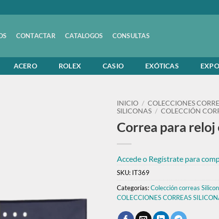
OS
CONTACTAR
CATALOGOS
CONSULTAS
ACERO
ROLEX
CASIO
EXÓTICAS
EXPO
INICIO
/
COLECCIONES CORRE
SILICONAS
/
COLECCIÓN CORR
Correa para reloj e
Accede o Regístrate para compr
SKU:
IT369
Categorías:
Colección correas Silicon
COLECCIONES CORREAS SILICON