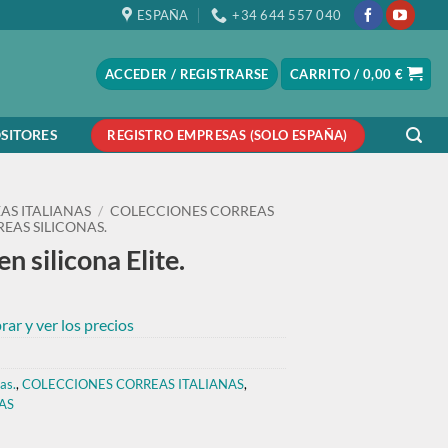
ESPAÑA
+34 644 557 040
ACCEDER / REGISTRARSE
CARRITO /
0,00
€
SITORES
REGISTRO EMPRESAS (SOLO ESPAÑA)
AS ITALIANAS
/
COLECCIONES CORREAS
EAS SILICONAS.
n silicona Elite.
ar y ver los precios
as.
,
COLECCIONES CORREAS ITALIANAS
,
AS