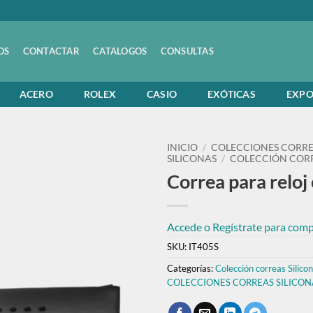
OS
CONTACTAR
CATALOGOS
CONSULTAS
ACERO
ROLEX
CASIO
EXÓTICAS
EXPO
INICIO
/
COLECCIONES CORRE
SILICONAS
/
COLECCIÓN CORR
Correa para reloj e
Accede o Regístrate para compr
SKU:
IT405S
Categorías:
Colección correas Silicon
COLECCIONES CORREAS SILICON