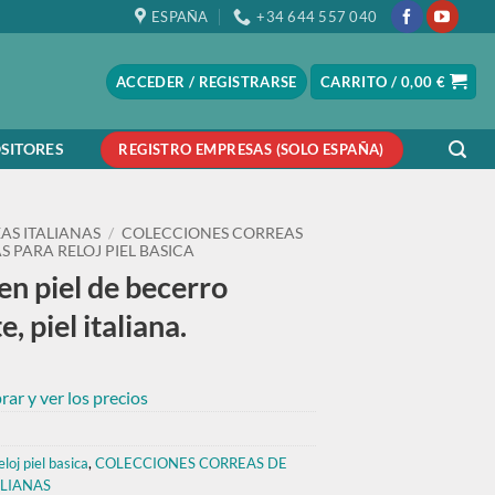
ESPAÑA
+34 644 557 040
ACCEDER / REGISTRARSE
CARRITO /
0,00
€
SITORES
REGISTRO EMPRESAS (SOLO ESPAÑA)
AS ITALIANAS
/
COLECCIONES CORREAS
 PARA RELOJ PIEL BASICA
en piel de becerro
, piel italiana.
ar y ver los precios
loj piel basica
,
COLECCIONES CORREAS DE
ALIANAS