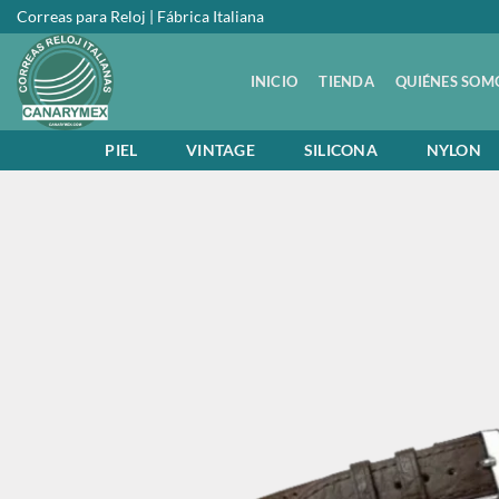
Saltar
Correas para Reloj | Fábrica Italiana
al
contenido
INICIO
TIENDA
QUIÉNES SOM
PIEL
VINTAGE
SILICONA
NYLON