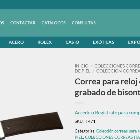
OS
CONTACTAR
CATALOGOS
CONSULTAS
ACERO
ROLEX
CASIO
EXÓTICAS
EXPO
INICIO
/
COLECCIONES CORRE
DE PIEL
/
COLECCIÓN CORREAS
Correa para reloj 
grabado de bisonte
Accede o Regístrate para compr
SKU:
IT471
Categorías:
Colección correas para re
PIEL
,
COLECCIONES CORREAS IT