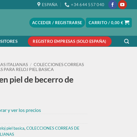
ESPAÑA
+34 644 557 040
ACCEDER / REGISTRARSE
CARRITO /
0,00
€
SITORES
REGISTRO EMPRESAS (SOLO ESPAÑA)
AS ITALIANAS
/
COLECCIONES CORREAS
 PARA RELOJ PIEL BASICA
en piel de becerro de
ar y ver los precios
loj piel basica
,
COLECCIONES CORREAS DE
ALIANAS