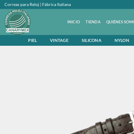
Saltar
Correas para Reloj | Fábrica Italiana
al
contenido
INICIO
TIENDA
QUIÉNES SOM
PIEL
VINTAGE
SILICONA
NYLON