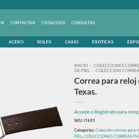
OS
CONTACTAR
CATALOGOS
CONSULTAS
ACERO
ROLEX
CASIO
EXÓTICAS
EXPO
INICIO
/
COLECCIONES CORRE
DE PIEL
/
COLECCIÓN CORREAS
Correa para reloj 
Texas.
Accede o Regístrate para compr
SKU:
IT693
Categorías:
Colección correas para re
PIEL
,
COLECCIONES CORREAS IT