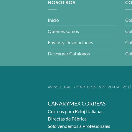
NOSOTROS
CO
Inicio
Col
Quiénes somos
Col
Envíos y Devoluciones
Col
Descargar Catalogos
Col
AVISO LEGAL
CONDICIONES DE VENTA
POLÍ
CANARYMEX CORREAS
Correas para Reloj Italianas
Directas de Fábrica
Solo vendemos a Profesionales