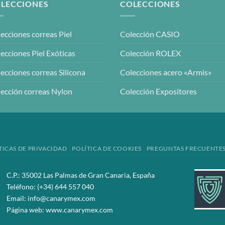
LECCIONES
COLECCIONES
ecciones correas Piel
Colección CASIO
ecciones Piel Exóticas
Colección ROLEX
ecciones correas Silicona
Colecciones acero «Armis»
ección correas Nylon
Colección Expositores
TICAS DE PRIVACIDAD
POLÍTICA DE COOKIES
PREGUNTAS FRECUENTE
C.P.: 35002 Las Palmas de Gran Canaria, España
Teléfono:
(+34) 644 557 040
Email:
info@canarymex.com
Página web:
www.canarymex.com