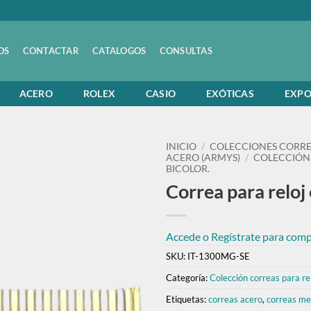
OS
CONTACTAR
CATALOGOS
CONSULTAS
ACERO
ROLEX
CASIO
EXÓTICAS
EXPO
INICIO
/
COLECCIONES CORRE
ACERO (ARMYS)
/
COLECCIÓN 
BICOLOR.
Correa para reloj 
Accede o Regístrate para compr
SKU:
IT-1300MG-SE
Categoría:
Colección correas para rel
Etiquetas:
correas acero
,
correas me