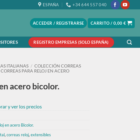
ESPAÑA
+34 644 557 040
ACCEDER / REGISTRARSE
CARRITO /
0,00
€
SITORES
REGISTRO EMPRESAS (SOLO ESPAÑA)
AS ITALIANAS
/
COLECCIÓN CORREAS
CORREAS PARA RELOJ EN ACERO
en acero bicolor.
ar y ver los precios
oj en acero Bicolor.
tal
,
correas reloj
,
extensibles