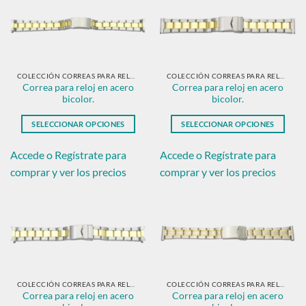
Las
Las
opciones
opciones
se
se
pueden
pueden
elegir
elegir
en
en
COLECCIÓN CORREAS PARA RELOJ EN ACERO BICOLOR.
COLECCIÓN CORREAS PARA RELOJ EN ACERO BICOLOR.
Correa para reloj en acero
Correa para reloj en acero
la
la
bicolor.
bicolor.
página
página
de
de
SELECCIONAR OPCIONES
SELECCIONAR OPCIONES
producto
producto
Este
Este
producto
producto
Accede o Regístrate para
Accede o Regístrate para
tiene
tiene
comprar y ver los precios
comprar y ver los precios
múltiples
múltiples
variantes.
variantes.
Las
Las
opciones
opciones
se
se
pueden
pueden
elegir
elegir
en
en
COLECCIÓN CORREAS PARA RELOJ EN ACERO BICOLOR.
COLECCIÓN CORREAS PARA RELOJ EN ACERO BICOLOR.
Correa para reloj en acero
Correa para reloj en acero
la
la