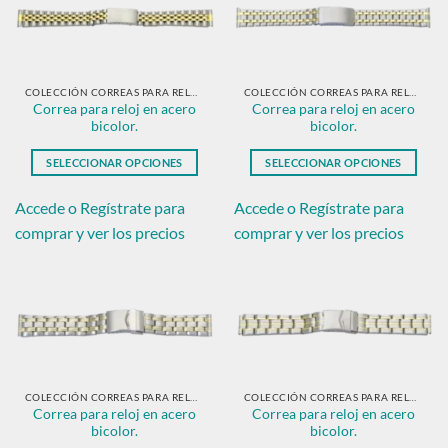
opciones
opciones
se
se
pueden
pueden
elegir
elegir
en
en
COLECCIÓN CORREAS PARA RELOJ EN ACERO BICOLOR.
COLECCIÓN CORREAS PARA RELOJ EN ACERO BICOLOR.
Correa para reloj en acero
Correa para reloj en acero
la
la
bicolor.
bicolor.
página
página
de
de
SELECCIONAR OPCIONES
SELECCIONAR OPCIONES
producto
producto
Este
Este
producto
producto
Accede o Regístrate para
Accede o Regístrate para
tiene
tiene
comprar y ver los precios
comprar y ver los precios
múltiples
múltiples
variantes.
variantes.
Las
Las
opciones
opciones
se
se
pueden
pueden
elegir
elegir
en
en
COLECCIÓN CORREAS PARA RELOJ EN ACERO BICOLOR.
COLECCIÓN CORREAS PARA RELOJ EN ACERO BICOLOR.
Correa para reloj en acero
Correa para reloj en acero
la
la
bicolor.
bicolor.
página
página