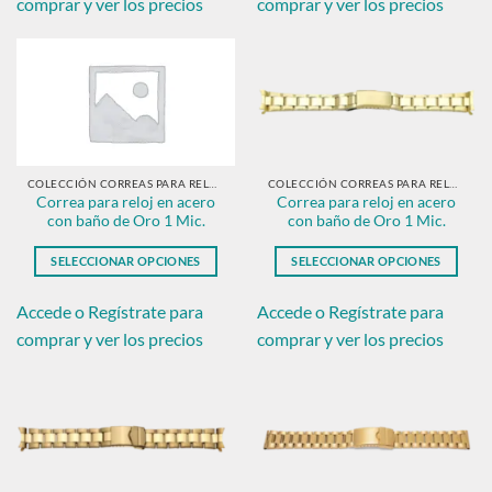
comprar y ver los precios
comprar y ver los precios
múltiples
múltiples
variantes.
variantes.
Las
Las
opciones
opciones
se
se
pueden
pueden
elegir
elegir
en
en
COLECCIÓN CORREAS PARA RELOJ EN ACERO CON BAÑO DE ORO.
COLECCIÓN CORREAS PARA RELOJ EN ACERO CON BAÑO DE ORO.
Correa para reloj en acero
Correa para reloj en acero
la
la
con baño de Oro 1 Mic.
con baño de Oro 1 Mic.
página
página
de
de
SELECCIONAR OPCIONES
SELECCIONAR OPCIONES
producto
producto
Este
Este
producto
producto
Accede o Regístrate para
Accede o Regístrate para
tiene
tiene
comprar y ver los precios
comprar y ver los precios
múltiples
múltiples
variantes.
variantes.
Las
Las
opciones
opciones
se
se
pueden
pueden