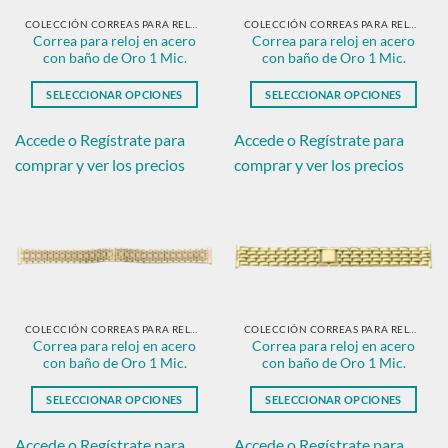
elegir
elegir
en
en
COLECCIÓN CORREAS PARA RELOJ EN ACERO CON BAÑO DE ORO.
COLECCIÓN CORREAS PARA RELOJ EN ACERO CON BAÑO DE ORO.
Correa para reloj en acero
Correa para reloj en acero
la
la
con baño de Oro 1 Mic.
con baño de Oro 1 Mic.
página
página
de
de
SELECCIONAR OPCIONES
SELECCIONAR OPCIONES
producto
producto
Este
Este
producto
producto
Accede o Regístrate para
Accede o Regístrate para
tiene
tiene
comprar y ver los precios
comprar y ver los precios
múltiples
múltiples
variantes.
variantes.
Las
Las
opciones
opciones
se
se
pueden
pueden
elegir
elegir
en
en
COLECCIÓN CORREAS PARA RELOJ EN ACERO CON BAÑO DE ORO.
COLECCIÓN CORREAS PARA RELOJ EN ACERO CON BAÑO DE ORO.
Correa para reloj en acero
Correa para reloj en acero
la
la
con baño de Oro 1 Mic.
con baño de Oro 1 Mic.
página
página
de
de
SELECCIONAR OPCIONES
SELECCIONAR OPCIONES
producto
producto
Este
Este
producto
producto
Accede o Regístrate para
Accede o Regístrate para