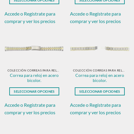
SELECCIONAR OPCIONES
SELECCIONAR OPCIONES
producto
Este
Este
producto
producto
Accede o Regístrate para
Accede o Regístrate para
tiene
tiene
comprar y ver los precios
comprar y ver los precios
múltiples
múltiples
variantes.
variantes.
Las
Las
opciones
opciones
se
se
pueden
pueden
elegir
elegir
en
en
COLECCIÓN CORREAS PARA RELOJ EN ACERO BICOLOR.
COLECCIÓN CORREAS PARA RELOJ EN ACERO BICOLOR.
Correa para reloj en acero
Correa para reloj en acero
la
la
bicolor.
bicolor.
página
página
de
de
SELECCIONAR OPCIONES
SELECCIONAR OPCIONES
producto
producto
Este
Este
producto
producto
Accede o Regístrate para
Accede o Regístrate para
tiene
tiene
comprar y ver los precios
comprar y ver los precios
múltiples
múltiples
variantes.
variantes.
Las
Las