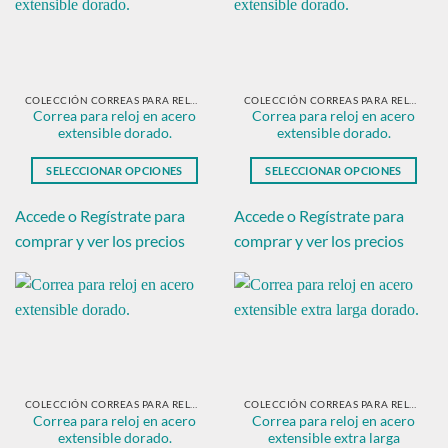
opciones
opciones
se
se
pueden
pueden
elegir
elegir
en
en
COLECCIÓN CORREAS PARA RELOJ EN ACERO DORADO.
COLECCIÓN CORREAS PARA RELOJ EN ACERO DORADO.
Correa para reloj en acero
Correa para reloj en acero
la
la
extensible dorado.
extensible dorado.
página
página
de
de
SELECCIONAR OPCIONES
SELECCIONAR OPCIONES
producto
producto
Este
Este
producto
producto
Accede o Regístrate para
Accede o Regístrate para
tiene
tiene
comprar y ver los precios
comprar y ver los precios
múltiples
múltiples
variantes.
variantes.
Las
Las
opciones
opciones
se
se
pueden
pueden
elegir
elegir
en
en
COLECCIÓN CORREAS PARA RELOJ EN ACERO DORADO.
COLECCIÓN CORREAS PARA RELOJ EN ACERO DORADO.
Correa para reloj en acero
Correa para reloj en acero
la
la
extensible dorado.
extensible extra larga
página
página