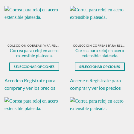
múltiples
variantes.
variantes.
Las
Las
opciones
opciones
se
se
pueden
pueden
elegir
elegir
en
en
COLECCIÓN CORREAS PARA RELOJ EN ACERO PLATEADO
COLECCIÓN CORREAS PARA RELOJ EN ACERO PLATEADO
la
Correa para reloj en acero
Correa para reloj en acero
la
página
extensible plateada.
extensible plateada.
página
de
de
producto
SELECCIONAR OPCIONES
SELECCIONAR OPCIONES
producto
Este
Este
producto
producto
Accede o Regístrate para
Accede o Regístrate para
tiene
tiene
comprar y ver los precios
comprar y ver los precios
múltiples
múltiples
variantes.
variantes.
Las
Las
opciones
opciones
se
se
pueden
pueden
elegir
elegir