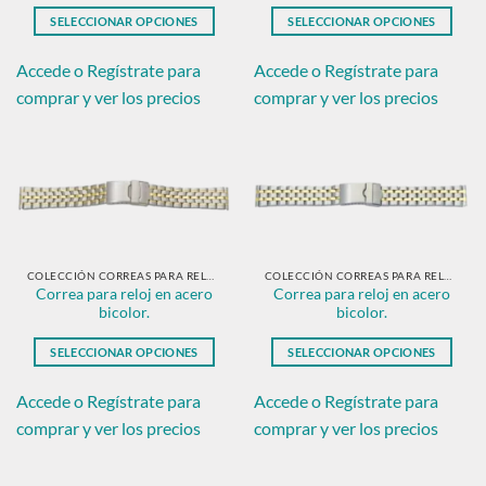
de
de
SELECCIONAR OPCIONES
SELECCIONAR OPCIONES
producto
producto
Este
Este
producto
producto
Accede o Regístrate para
Accede o Regístrate para
tiene
tiene
comprar y ver los precios
comprar y ver los precios
múltiples
múltiples
variantes.
variantes.
Las
Las
opciones
opciones
se
se
pueden
pueden
elegir
elegir
en
en
COLECCIÓN CORREAS PARA RELOJ EN ACERO BICOLOR.
COLECCIÓN CORREAS PARA RELOJ EN ACERO BICOLOR.
Correa para reloj en acero
Correa para reloj en acero
la
la
bicolor.
bicolor.
página
página
de
de
SELECCIONAR OPCIONES
SELECCIONAR OPCIONES
producto
producto
Este
Este
producto
producto
Accede o Regístrate para
Accede o Regístrate para
tiene
tiene
comprar y ver los precios
comprar y ver los precios
múltiples
múltiples
variantes.
variantes.