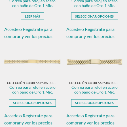
Correa para reloj en acero
Correa para reloj en acero
la
la
con baño de Oro 1 Mic.
con baño de Oro 1 Mic.
página
página
de
de
LEER MÁS
SELECCIONAR OPCIONES
producto
producto
Este
producto
Accede o Regístrate para
Accede o Regístrate para
tiene
comprar y ver los precios
comprar y ver los precios
múltiples
variantes.
Las
opciones
se
pueden
elegir
en
COLECCIÓN CORREAS PARA RELOJ EN ACERO CON BAÑO DE ORO.
COLECCIÓN CORREAS PARA RELOJ EN ACERO CON BAÑO DE ORO.
Correa para reloj en acero
Correa para reloj en acero
la
con baño de Oro 1 Mic.
con baño de Oro 1 Mic.
página
de
SELECCIONAR OPCIONES
SELECCIONAR OPCIONES
producto
Este
Este
producto
producto
Accede o Regístrate para
Accede o Regístrate para
tiene
tiene
comprar y ver los precios
comprar y ver los precios
múltiples
múltiples