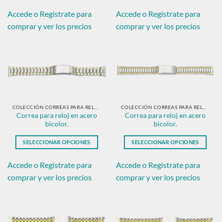
Este
Este
producto
producto
Accede o Regístrate para
Accede o Regístrate para
tiene
tiene
comprar y ver los precios
comprar y ver los precios
múltiples
múltiples
variantes.
variantes.
Las
Las
opciones
opciones
se
se
pueden
pueden
elegir
elegir
en
en
COLECCIÓN CORREAS PARA RELOJ EN ACERO BICOLOR.
COLECCIÓN CORREAS PARA RELOJ EN ACERO BICOLOR.
Correa para reloj en acero
Correa para reloj en acero
la
la
bicolor.
bicolor.
página
página
de
de
SELECCIONAR OPCIONES
SELECCIONAR OPCIONES
producto
producto
Este
Este
producto
producto
Accede o Regístrate para
Accede o Regístrate para
tiene
tiene
comprar y ver los precios
comprar y ver los precios
múltiples
múltiples
variantes.
variantes.
Las
Las
opciones
opciones