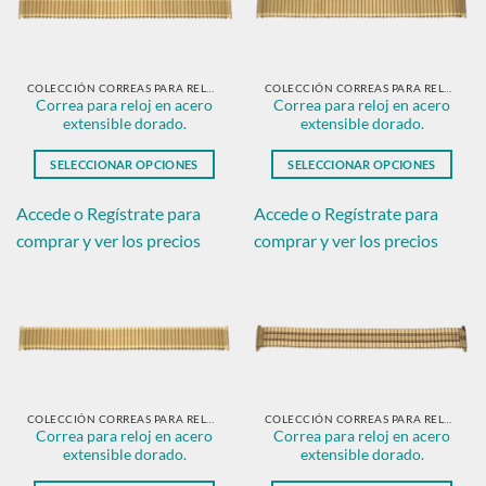
se
se
pueden
pueden
elegir
elegir
en
en
COLECCIÓN CORREAS PARA RELOJ EN ACERO DORADO.
COLECCIÓN CORREAS PARA RELOJ EN ACERO DORADO.
Correa para reloj en acero
Correa para reloj en acero
la
la
extensible dorado.
extensible dorado.
página
página
de
de
SELECCIONAR OPCIONES
SELECCIONAR OPCIONES
producto
producto
Este
Este
producto
producto
Accede o Regístrate para
Accede o Regístrate para
tiene
tiene
comprar y ver los precios
comprar y ver los precios
múltiples
múltiples
variantes.
variantes.
Las
Las
opciones
opciones
se
se
pueden
pueden
elegir
elegir
en
en
COLECCIÓN CORREAS PARA RELOJ EN ACERO DORADO.
COLECCIÓN CORREAS PARA RELOJ EN ACERO DORADO.
Correa para reloj en acero
Correa para reloj en acero
la
la
extensible dorado.
extensible dorado.
página
página
de
de