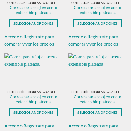
en
en
COLECCIÓN CORREAS PARA RELOJ EN ACERO PLATEADO
COLECCIÓN CORREAS PARA RELOJ EN ACERO PLATEADO
Correa para reloj en acero
Correa para reloj en acero
la
la
extensible plateada.
extensible plateada.
página
página
de
de
SELECCIONAR OPCIONES
SELECCIONAR OPCIONES
producto
producto
Este
Este
producto
producto
Accede o Regístrate para
Accede o Regístrate para
tiene
tiene
comprar y ver los precios
comprar y ver los precios
múltiples
múltiples
variantes.
variantes.
Las
Las
opciones
opciones
se
se
pueden
pueden
elegir
elegir
en
en
COLECCIÓN CORREAS PARA RELOJ EN ACERO PLATEADO
COLECCIÓN CORREAS PARA RELOJ EN ACERO PLATEADO
Correa para reloj en acero
Correa para reloj en acero
la
la
extensible plateada.
extensible plateada.
página
página
de
de
SELECCIONAR OPCIONES
SELECCIONAR OPCIONES
producto
producto
Este
Este
producto
producto
Accede o Regístrate para
Accede o Regístrate para