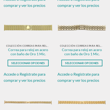
tiene
tiene
comprar y ver los precios
comprar y ver los precios
múltiples
múltiples
variantes.
variantes.
Las
Las
opciones
opciones
se
se
pueden
pueden
elegir
elegir
en
en
COLECCIÓN CORREAS PARA RELOJ EN ACERO CON BAÑO DE ORO.
COLECCIÓN CORREAS PARA RELOJ EN ACERO CON BAÑO DE ORO.
Correa para reloj en acero
Correa para reloj en acero
la
la
con baño de Oro 1 Mic.
con baño de Oro 1 Mic.
página
página
de
de
SELECCIONAR OPCIONES
SELECCIONAR OPCIONES
producto
producto
Este
Este
producto
producto
Accede o Regístrate para
Accede o Regístrate para
tiene
tiene
comprar y ver los precios
comprar y ver los precios
múltiples
múltiples
variantes.
variantes.
Las
Las
opciones
opciones
se
se
pueden
pueden