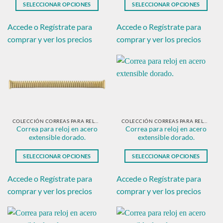
SELECCIONAR OPCIONES
SELECCIONAR OPCIONES
producto
producto
Este
Este
producto
producto
Accede o Regístrate para
Accede o Regístrate para
tiene
tiene
comprar y ver los precios
comprar y ver los precios
múltiples
múltiples
variantes.
variantes.
Las
Las
opciones
opciones
se
se
pueden
pueden
elegir
elegir
en
en
COLECCIÓN CORREAS PARA RELOJ EN ACERO DORADO.
COLECCIÓN CORREAS PARA RELOJ EN ACERO DORADO.
Correa para reloj en acero
Correa para reloj en acero
la
la
extensible dorado.
extensible dorado.
página
página
de
de
SELECCIONAR OPCIONES
SELECCIONAR OPCIONES
producto
producto
Este
Este
producto
producto
Accede o Regístrate para
Accede o Regístrate para
tiene
tiene
comprar y ver los precios
comprar y ver los precios
múltiples
múltiples
variantes.
variantes.
Las
Las