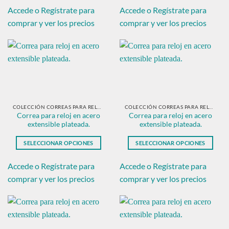
producto
producto
Accede o Regístrate para
Accede o Regístrate para
tiene
tiene
comprar y ver los precios
comprar y ver los precios
múltiples
múltiples
variantes.
variantes.
Las
Las
opciones
opciones
se
se
pueden
pueden
elegir
elegir
en
en
COLECCIÓN CORREAS PARA RELOJ EN ACERO PLATEADO
COLECCIÓN CORREAS PARA RELOJ EN ACERO PLATEADO
Correa para reloj en acero
Correa para reloj en acero
la
la
extensible plateada.
extensible plateada.
página
página
de
de
SELECCIONAR OPCIONES
SELECCIONAR OPCIONES
producto
producto
Este
Este
producto
producto
Accede o Regístrate para
Accede o Regístrate para
tiene
tiene
comprar y ver los precios
comprar y ver los precios
múltiples
múltiples
variantes.
variantes.
Las
Las
opciones
opciones