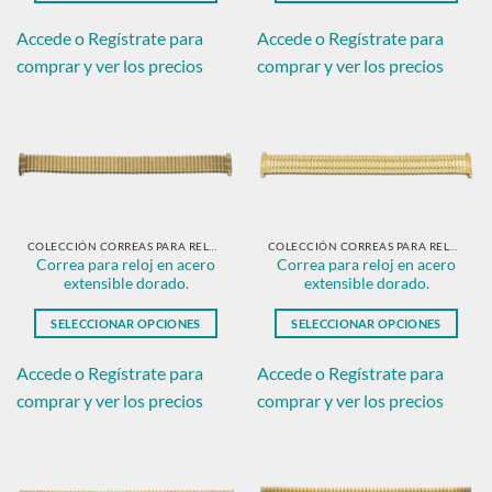
producto
Este
Este
producto
producto
Accede o Regístrate para
Accede o Regístrate para
tiene
tiene
comprar y ver los precios
comprar y ver los precios
múltiples
múltiples
variantes.
variantes.
Las
Las
opciones
opciones
se
se
pueden
pueden
elegir
elegir
en
en
COLECCIÓN CORREAS PARA RELOJ EN ACERO DORADO.
COLECCIÓN CORREAS PARA RELOJ EN ACERO DORADO.
Correa para reloj en acero
Correa para reloj en acero
la
la
extensible dorado.
extensible dorado.
página
página
de
de
SELECCIONAR OPCIONES
SELECCIONAR OPCIONES
producto
producto
Este
Este
producto
producto
Accede o Regístrate para
Accede o Regístrate para
tiene
tiene
comprar y ver los precios
comprar y ver los precios
múltiples
múltiples
variantes.
variantes.
Las
Las
opciones
opciones