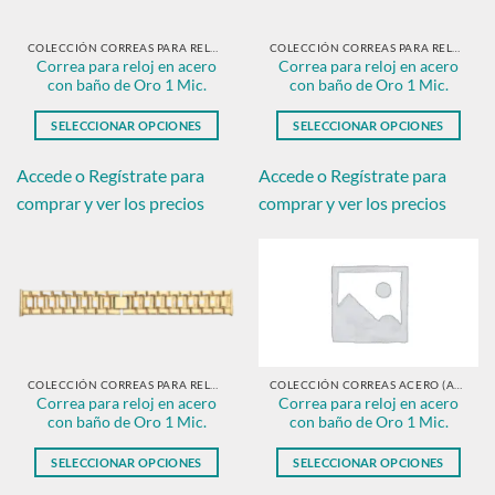
elegir
elegir
en
en
COLECCIÓN CORREAS PARA RELOJ EN ACERO CON BAÑO DE ORO.
COLECCIÓN CORREAS PARA RELOJ EN ACERO CON BAÑO DE ORO.
Correa para reloj en acero
Correa para reloj en acero
la
la
con baño de Oro 1 Mic.
con baño de Oro 1 Mic.
página
página
de
de
SELECCIONAR OPCIONES
SELECCIONAR OPCIONES
producto
producto
Este
Este
producto
producto
Accede o Regístrate para
Accede o Regístrate para
tiene
tiene
comprar y ver los precios
comprar y ver los precios
múltiples
múltiples
variantes.
variantes.
Las
Las
opciones
opciones
se
se
pueden
pueden
elegir
elegir
en
en
COLECCIÓN CORREAS PARA RELOJ EN ACERO CON BAÑO DE ORO.
COLECCIÓN CORREAS ACERO (ARMYS)
Correa para reloj en acero
Correa para reloj en acero
la
la
con baño de Oro 1 Mic.
con baño de Oro 1 Mic.
página
página
de
de
SELECCIONAR OPCIONES
SELECCIONAR OPCIONES
producto
producto
Este
Este