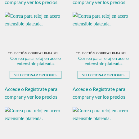
tiene
tiene
comprar y ver los precios
comprar y ver los precios
múltiples
múltiples
variantes.
variantes.
Las
Las
opciones
opciones
se
se
pueden
pueden
elegir
elegir
en
en
COLECCIÓN CORREAS PARA RELOJ EN ACERO PLATEADO
COLECCIÓN CORREAS PARA RELOJ EN ACERO PLATEADO
Correa para reloj en acero
Correa para reloj en acero
la
la
extensible plateada.
extensible plateada.
página
página
de
de
SELECCIONAR OPCIONES
SELECCIONAR OPCIONES
producto
producto
Este
Este
producto
producto
Accede o Regístrate para
Accede o Regístrate para
tiene
tiene
comprar y ver los precios
comprar y ver los precios
múltiples
múltiples
variantes.
variantes.
Las
Las
opciones
opciones
se
se
pueden
pueden