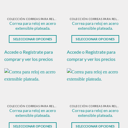
se
se
pueden
pueden
elegir
elegir
en
en
COLECCIÓN CORREAS PARA RELOJ EN ACERO PLATEADO
COLECCIÓN CORREAS PARA RELOJ EN ACERO PLATEADO
Correa para reloj en acero
Correa para reloj en acero
la
la
extensible plateada.
extensible plateada.
página
página
de
de
SELECCIONAR OPCIONES
SELECCIONAR OPCIONES
producto
producto
Este
Este
producto
producto
Accede o Regístrate para
Accede o Regístrate para
tiene
tiene
comprar y ver los precios
comprar y ver los precios
múltiples
múltiples
variantes.
variantes.
Las
Las
opciones
opciones
se
se
pueden
pueden
elegir
elegir
en
en
COLECCIÓN CORREAS PARA RELOJ EN ACERO PLATEADO
COLECCIÓN CORREAS PARA RELOJ EN ACERO PLATEADO
Correa para reloj en acero
Correa para reloj en acero
la
la
extensible plateada.
extensible plateada.
página
página
de
de
SELECCIONAR OPCIONES
SELECCIONAR OPCIONES