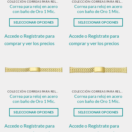
en
en
COLECCIÓN CORREAS PARA RELOJ EN ACERO CON BAÑO DE ORO.
COLECCIÓN CORREAS PARA RELOJ EN ACERO CON BAÑO DE ORO.
Correa para reloj en acero
Correa para reloj en acero
la
la
con baño de Oro 1 Mic.
con baño de Oro 1 Mic.
página
página
de
de
SELECCIONAR OPCIONES
SELECCIONAR OPCIONES
producto
producto
Este
Este
producto
producto
Accede o Regístrate para
Accede o Regístrate para
tiene
tiene
comprar y ver los precios
comprar y ver los precios
múltiples
múltiples
variantes.
variantes.
Las
Las
opciones
opciones
se
se
pueden
pueden
elegir
elegir
en
en
COLECCIÓN CORREAS PARA RELOJ EN ACERO CON BAÑO DE ORO.
COLECCIÓN CORREAS PARA RELOJ EN ACERO CON BAÑO DE ORO.
Correa para reloj en acero
Correa para reloj en acero
la
la
con baño de Oro 1 Mic.
con baño de Oro 1 Mic.
página
página
de
de
SELECCIONAR OPCIONES
SELECCIONAR OPCIONES
producto
producto
Este
Este
producto
producto
Accede o Regístrate para
Accede o Regístrate para
tiene
tiene