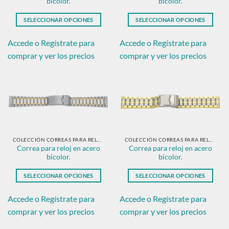
bicolor.
bicolor.
página
página
de
de
SELECCIONAR OPCIONES
SELECCIONAR OPCIONES
producto
producto
Este
Este
producto
producto
Accede o Regístrate para
Accede o Regístrate para
tiene
tiene
comprar y ver los precios
comprar y ver los precios
múltiples
múltiples
variantes.
variantes.
Las
Las
opciones
opciones
se
se
pueden
pueden
elegir
elegir
en
en
COLECCIÓN CORREAS PARA RELOJ EN ACERO BICOLOR.
COLECCIÓN CORREAS PARA RELOJ EN ACERO BICOLOR.
Correa para reloj en acero
Correa para reloj en acero
la
la
bicolor.
bicolor.
página
página
de
de
SELECCIONAR OPCIONES
SELECCIONAR OPCIONES
producto
producto
Este
Este
producto
producto
Accede o Regístrate para
Accede o Regístrate para
tiene
tiene
comprar y ver los precios
comprar y ver los precios
múltiples
múltiples