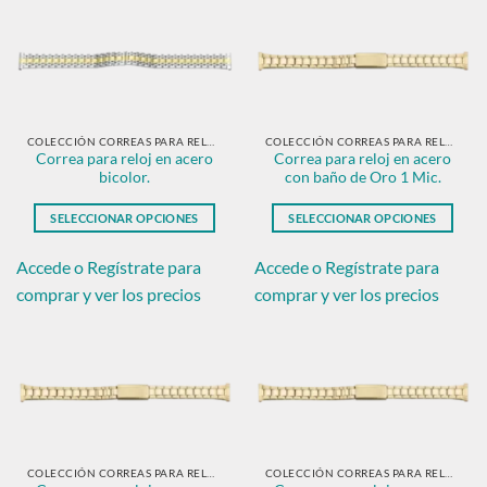
variantes.
variantes.
Las
Las
opciones
opciones
se
se
pueden
pueden
elegir
elegir
en
en
COLECCIÓN CORREAS PARA RELOJ EN ACERO BICOLOR.
COLECCIÓN CORREAS PARA RELOJ EN ACERO CON BAÑO DE ORO.
Correa para reloj en acero
Correa para reloj en acero
la
la
bicolor.
con baño de Oro 1 Mic.
página
página
de
de
SELECCIONAR OPCIONES
SELECCIONAR OPCIONES
producto
producto
Este
Este
producto
producto
Accede o Regístrate para
Accede o Regístrate para
tiene
tiene
comprar y ver los precios
comprar y ver los precios
múltiples
múltiples
variantes.
variantes.
Las
Las
opciones
opciones
se
se
pueden
pueden
elegir
elegir
en
en
COLECCIÓN CORREAS PARA RELOJ EN ACERO CON BAÑO DE ORO.
COLECCIÓN CORREAS PARA RELOJ EN ACERO CON BAÑO DE ORO.