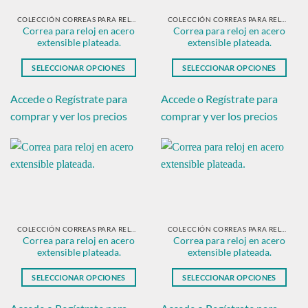
elegir
elegir
en
en
COLECCIÓN CORREAS PARA RELOJ EN ACERO PLATEADO
COLECCIÓN CORREAS PARA RELOJ EN ACERO PLATEADO
Correa para reloj en acero
Correa para reloj en acero
la
la
extensible plateada.
extensible plateada.
página
página
de
de
SELECCIONAR OPCIONES
SELECCIONAR OPCIONES
producto
producto
Este
Este
producto
producto
Accede o Regístrate para
Accede o Regístrate para
tiene
tiene
comprar y ver los precios
comprar y ver los precios
múltiples
múltiples
variantes.
variantes.
Las
Las
opciones
opciones
se
se
pueden
pueden
elegir
elegir
en
en
COLECCIÓN CORREAS PARA RELOJ EN ACERO PLATEADO
COLECCIÓN CORREAS PARA RELOJ EN ACERO PLATEADO
Correa para reloj en acero
Correa para reloj en acero
la
la
extensible plateada.
extensible plateada.
página
página
de
de
SELECCIONAR OPCIONES
SELECCIONAR OPCIONES
producto
producto
Este
Este
producto
producto