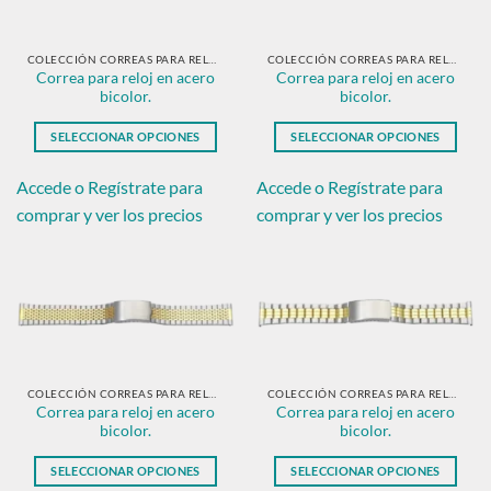
COLECCIÓN CORREAS PARA RELOJ EN ACERO BICOLOR.
COLECCIÓN CORREAS PARA RELOJ EN ACERO BICOLOR.
Correa para reloj en acero
Correa para reloj en acero
bicolor.
bicolor.
SELECCIONAR OPCIONES
SELECCIONAR OPCIONES
Este
Este
producto
producto
Accede o Regístrate para
Accede o Regístrate para
tiene
tiene
comprar y ver los precios
comprar y ver los precios
múltiples
múltiples
variantes.
variantes.
Las
Las
opciones
opciones
se
se
pueden
pueden
elegir
elegir
en
en
COLECCIÓN CORREAS PARA RELOJ EN ACERO BICOLOR.
COLECCIÓN CORREAS PARA RELOJ EN ACERO BICOLOR.
Correa para reloj en acero
Correa para reloj en acero
la
la
bicolor.
bicolor.
página
página
de
de
SELECCIONAR OPCIONES
SELECCIONAR OPCIONES
producto
producto