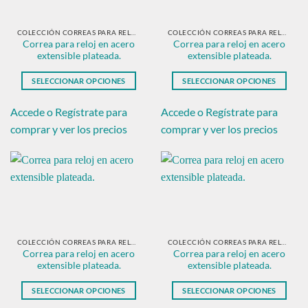
pueden
pueden
elegir
elegir
en
en
COLECCIÓN CORREAS PARA RELOJ EN ACERO PLATEADO
COLECCIÓN CORREAS PARA RELOJ EN ACERO PLATEADO
Correa para reloj en acero
Correa para reloj en acero
la
la
extensible plateada.
extensible plateada.
página
página
de
de
SELECCIONAR OPCIONES
SELECCIONAR OPCIONES
producto
producto
Este
Este
producto
producto
Accede o Regístrate para
Accede o Regístrate para
tiene
tiene
comprar y ver los precios
comprar y ver los precios
múltiples
múltiples
variantes.
variantes.
Las
Las
opciones
opciones
se
se
pueden
pueden
elegir
elegir
en
en
COLECCIÓN CORREAS PARA RELOJ EN ACERO PLATEADO
COLECCIÓN CORREAS PARA RELOJ EN ACERO PLATEADO
Correa para reloj en acero
Correa para reloj en acero
la
la
extensible plateada.
extensible plateada.
página
página
de
de
SELECCIONAR OPCIONES
SELECCIONAR OPCIONES
producto
producto
Este
Este