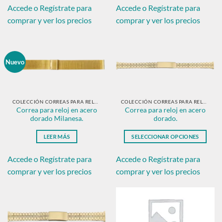
producto
producto
Accede o Regístrate para
Accede o Regístrate para
tiene
tiene
comprar y ver los precios
comprar y ver los precios
múltiples
múltiples
variantes.
variantes.
Las
Las
opciones
opciones
Nuevo
se
se
pueden
pueden
elegir
elegir
en
en
COLECCIÓN CORREAS PARA RELOJ EN ACERO TIPO MILANESAS.
COLECCIÓN CORREAS PARA RELOJ EN ACERO DORADO.
Correa para reloj en acero
Correa para reloj en acero
la
la
dorado Milanesa.
dorado.
página
página
de
de
LEER MÁS
SELECCIONAR OPCIONES
producto
producto
Este
producto
Accede o Regístrate para
Accede o Regístrate para
tiene
comprar y ver los precios
comprar y ver los precios
múltiples
variantes.
Las
opciones
se