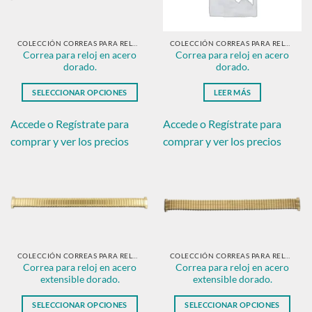
pueden
elegir
en
COLECCIÓN CORREAS PARA RELOJ EN ACERO DORADO.
COLECCIÓN CORREAS PARA RELOJ EN ACERO DORADO.
Correa para reloj en acero
Correa para reloj en acero
la
dorado.
dorado.
página
de
SELECCIONAR OPCIONES
LEER MÁS
producto
Este
producto
Accede o Regístrate para
Accede o Regístrate para
tiene
comprar y ver los precios
comprar y ver los precios
múltiples
variantes.
Las
opciones
se
pueden
elegir
en
COLECCIÓN CORREAS PARA RELOJ EN ACERO DORADO.
COLECCIÓN CORREAS PARA RELOJ EN ACERO DORADO.
Correa para reloj en acero
Correa para reloj en acero
la
extensible dorado.
extensible dorado.
página
de
SELECCIONAR OPCIONES
SELECCIONAR OPCIONES