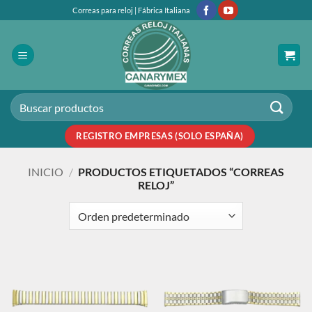
Saltar
Correas para reloj | Fábrica Italiana
al
contenido
Buscar
por:
REGISTRO EMPRESAS (SOLO ESPAÑA)
INICIO
/
PRODUCTOS ETIQUETADOS “CORREAS
RELOJ”