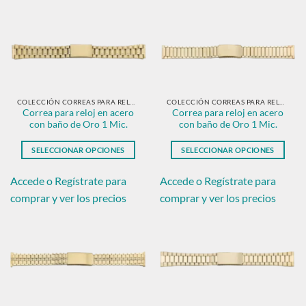
variantes.
variantes.
Las
Las
opciones
opciones
se
se
pueden
pueden
elegir
elegir
en
en
COLECCIÓN CORREAS PARA RELOJ EN ACERO CON BAÑO DE ORO.
COLECCIÓN CORREAS PARA RELOJ EN ACERO CON BAÑO DE ORO.
Correa para reloj en acero
Correa para reloj en acero
la
la
con baño de Oro 1 Mic.
con baño de Oro 1 Mic.
página
página
de
de
SELECCIONAR OPCIONES
SELECCIONAR OPCIONES
producto
producto
Este
Este
producto
producto
Accede o Regístrate para
Accede o Regístrate para
tiene
tiene
comprar y ver los precios
comprar y ver los precios
múltiples
múltiples
variantes.
variantes.
Las
Las
opciones
opciones
se
se
pueden
pueden
elegir
elegir