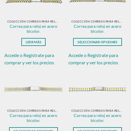
se
se
pueden
pueden
elegir
elegir
en
en
COLECCIÓN CORREAS PARA RELOJ EN ACERO BICOLOR.
COLECCIÓN CORREAS PARA RELOJ EN ACERO BICOLOR.
Correa para reloj en acero
Correa para reloj en acero
la
la
bicolor.
bicolor.
página
página
de
de
LEER MÁS
SELECCIONAR OPCIONES
producto
producto
Este
producto
Accede o Regístrate para
Accede o Regístrate para
tiene
comprar y ver los precios
comprar y ver los precios
múltiples
variantes.
Las
opciones
se
pueden
elegir
en
COLECCIÓN CORREAS PARA RELOJ EN ACERO BICOLOR.
COLECCIÓN CORREAS PARA RELOJ EN ACERO BICOLOR.
Correa para reloj en acero
Correa para reloj en acero
la
bicolor.
bicolor.
página
de