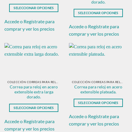
dorado.
de
de
SELECCIONAR OPCIONES
producto
producto
SELECCIONAR OPCIONES
Este
Este
producto
Accede o Regístrate para
producto
Accede o Regístrate para
tiene
comprar y ver los precios
tiene
múltiples
comprar y ver los precios
múltiples
variantes.
variantes.
Las
Las
opciones
opciones
se
se
pueden
pueden
elegir
elegir
en
en
COLECCIÓN CORREAS PARA RELOJ EN ACERO DORADO.
COLECCIÓN CORREAS PARA RELOJ EN ACERO PLATEADO
la
Correa para reloj en acero
Correa para reloj en acero
la
página
extensible extra larga
extensible plateada.
página
de
dorado.
de
producto
SELECCIONAR OPCIONES
producto
SELECCIONAR OPCIONES
Este
Este
producto
Accede o Regístrate para
producto
Accede o Regístrate para
tiene
comprar y ver los precios
tiene
múltiples
comprar y ver los precios