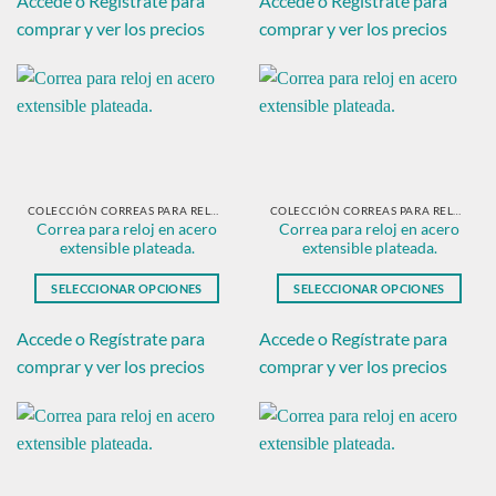
Accede o Regístrate para
Accede o Regístrate para
tiene
tiene
comprar y ver los precios
comprar y ver los precios
múltiples
múltiples
variantes.
variantes.
Las
Las
opciones
opciones
se
se
pueden
pueden
elegir
elegir
en
en
COLECCIÓN CORREAS PARA RELOJ EN ACERO PLATEADO
COLECCIÓN CORREAS PARA RELOJ EN ACERO PLATEADO
Correa para reloj en acero
Correa para reloj en acero
la
la
extensible plateada.
extensible plateada.
página
página
de
de
SELECCIONAR OPCIONES
SELECCIONAR OPCIONES
producto
producto
Este
Este
producto
producto
Accede o Regístrate para
Accede o Regístrate para
tiene
tiene
comprar y ver los precios
comprar y ver los precios
múltiples
múltiples
variantes.
variantes.
Las
Las
opciones
opciones
se
se