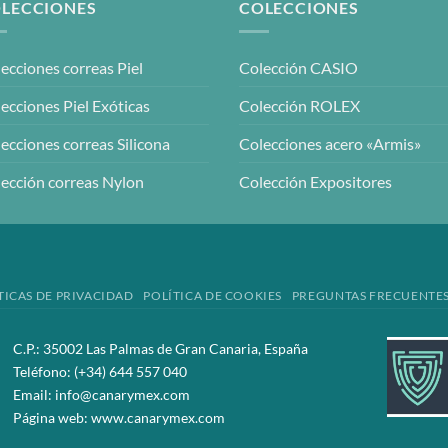
LECCIONES
COLECCIONES
ecciones correas Piel
Colección CASIO
ecciones Piel Exóticas
Colección ROLEX
ecciones correas Silicona
Colecciones acero «Armis»
ección correas Nylon
Colección Expositores
TICAS DE PRIVACIDAD
POLÍTICA DE COOKIES
PREGUNTAS FRECUENTE
C.P.: 35002 Las Palmas de Gran Canaria, España
Teléfono:
(+34) 644 557 040
Email:
info@canarymex.com
Página web:
www.canarymex.com