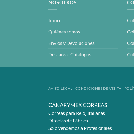
NOSOTROS
CO
Inicio
Col
Quiénes somos
Col
Envíos y Devoluciones
Col
Descargar Catalogos
Col
AVISO LEGAL
CONDICIONES DE VENTA
POLÍ
CANARYMEX CORREAS
Correas para Reloj Italianas
Directas de Fábrica
Solo vendemos a Profesionales