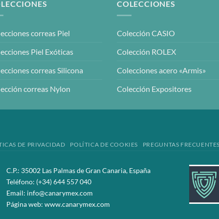
LECCIONES
COLECCIONES
ecciones correas Piel
Colección CASIO
ecciones Piel Exóticas
Colección ROLEX
ecciones correas Silicona
Colecciones acero «Armis»
ección correas Nylon
Colección Expositores
TICAS DE PRIVACIDAD
POLÍTICA DE COOKIES
PREGUNTAS FRECUENTE
C.P.: 35002 Las Palmas de Gran Canaria, España
Teléfono:
(+34) 644 557 040
Email:
info@canarymex.com
Página web:
www.canarymex.com