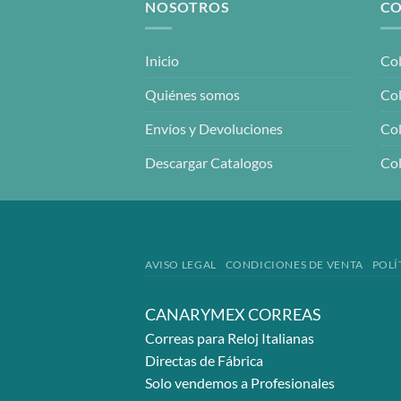
NOSOTROS
CO
Inicio
Col
Quiénes somos
Col
Envíos y Devoluciones
Col
Descargar Catalogos
Col
AVISO LEGAL
CONDICIONES DE VENTA
POLÍ
CANARYMEX CORREAS
Correas para Reloj Italianas
Directas de Fábrica
Solo vendemos a Profesionales