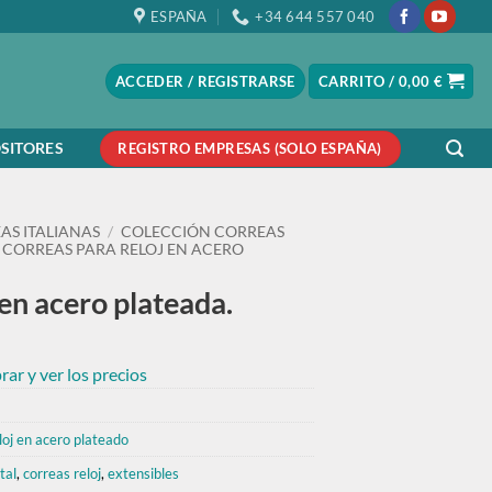
ESPAÑA
+34 644 557 040
ACCEDER / REGISTRARSE
CARRITO /
0,00
€
SITORES
REGISTRO EMPRESAS (SOLO ESPAÑA)
AS ITALIANAS
/
COLECCIÓN CORREAS
CORREAS PARA RELOJ EN ACERO
 en acero plateada.
ar y ver los precios
loj en acero plateado
tal
,
correas reloj
,
extensibles