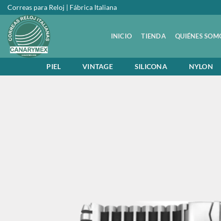
Saltar
Correas para Reloj | Fábrica Italiana
al
contenido
INICIO
TIENDA
QUIÉNES SOM
PIEL
VINTAGE
SILICONA
NYLON